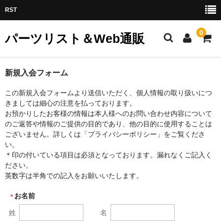
RST
0
パーツリスト＆Web通販
インプレッサWRX/STI
新規入会フォーム
インプレッサスポーツ/G4/XV/クロストレック
この新規入会フォームより送信いただく、個人情報の取り扱いにつ
きましては細心の注意を払っております。
LEVORG/S4
お預かりしたお客様の情報は本人様へのお問い合わせ内容について
のご返答や情報のご提供の目的であり、他の目的に使用することは
BRZ/86
ございません。詳しくは「プライバシーポリシー」をご覧くださ
い。
LEGACY
＊印の付いている項目は必須となっております。漏れなくご記入く
ださい。
FORESTER
英数字は半角での記入をお願いいたします。
お名前
EXIGA
＊
姓
名
SUBARU製軽自動車