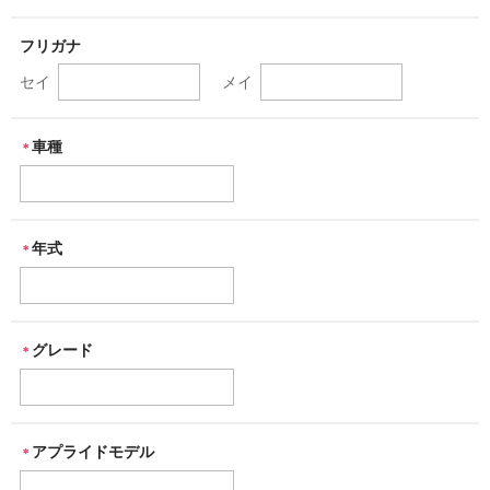
その他メーカー
フリガナ
セイ
メイ
オリジナルグッズ
RSTトップ
車種
＊
年式
＊
グレード
＊
アプライドモデル
＊